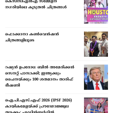
കെസിസിഎന്‍എ സമ്മേളന
നഗരിയിലെ കൂടുതല്‍ ചിത്രങ്ങള്‍
ഫൊക്കാനാ കണ്‍വെന്‍ഷന്‍
ചിത്രങ്ങളിലൂടെ
റഷ്യന്‍ ഉപരോധ ബില്‍ അമേരിക്കന്‍
സെനറ്റ് പാസാക്കി; ഇന്ത്യക്കും
ചൈനയ്ക്കും 100 ശതമാനം താരിഫ്
ഭീഷണി
ഐ.പി.എസ്.എഫ് 2026 (IPSF 2026)
കായികമേളയ്ക്ക് പ്രൗഢോജ്ജ്വല
തുടക്കം; എഡിന്‍ബര്‍ഗില്‍