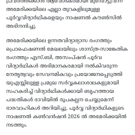
പ്രവർത്തിക്കാൻ ആവേശകരമായി മുമ്പോട്ടുവന്ന
അമേരിക്കയിലെ എല്ലാ തുറകളിലുമുള്ള
പൂർവ്വവിദ്യാർഥികളെയും നാഷണൽ കൗൺസിൽ
അഭിനന്ദിച്ചു.
അമേരിക്കയിലെ ഉന്നതവിദ്യാഭ്യാസ രംഗത്തും
പ്രൊഫെഷണൽ മേഖലയിലും ശാസ്ത്ര-സാങ്കേതിക
രംഗത്തും എസ്.ബി, അസംപ്ഷൻ പൂർവ
വിദ്യാർഥികൾ അഭിമാനകരമായി നൽകിവരുന്ന
നേതൃത്വവും സേവനമികവും പ്രയോജനപ്പെടുത്തി
യുഎസ്സിലുള്ള പ്രമുഖ സർവ്വകലാശാലകളുമായി
സഹകരിച്ച് വിദ്യാർഥികൾക്കായി ബൃഹത്തായ
പദ്ധതികൾ ഭാവിയിൽ രൂപകല്പന ചെയ്യുമെന്ന്
ഭാരവാഹികൾ അറിയിച്ചു. പൂർവ്വ വിദ്യാർഥികളുടെ
നാഷണൽ കൺവൻഷൻ 2026 ൽ അമേരിക്കയിൽ
നടത്തും.