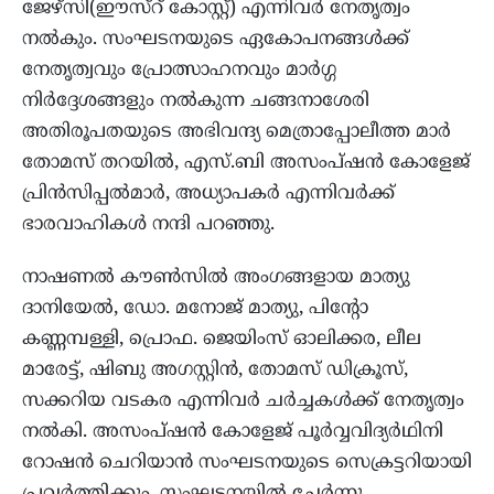
ജേഴ്സി(ഈസ്റ് കോസ്റ്റ്) എന്നിവർ നേതൃത്വം
നൽകും. സംഘടനയുടെ ഏകോപനങ്ങൾക്ക്
നേതൃത്വവും പ്രോത്സാഹനവും മാർഗ്ഗ
നിർദ്ദേശങ്ങളും നൽകുന്ന ചങ്ങനാശേരി
അതിരൂപതയുടെ അഭിവന്ദ്യ മെത്രാപ്പോലീത്ത മാർ
തോമസ് തറയിൽ, എസ്.ബി അസംപ്ഷൻ കോളേജ്
പ്രിൻസിപ്പൽമാർ, അധ്യാപകർ എന്നിവർക്ക്
ഭാരവാഹികൾ നന്ദി പറഞ്ഞു.
നാഷണൽ കൗൺസിൽ അംഗങ്ങളായ മാത്യു
ദാനിയേൽ, ഡോ. മനോജ് മാത്യു, പിന്റോ
കണ്ണമ്പള്ളി, പ്രൊഫ. ജെയിംസ് ഓലിക്കര, ലീല
മാരേട്ട്, ഷിബു അഗസ്റ്റിൻ, തോമസ് ഡിക്രൂസ്,
സക്കറിയ വടകര എന്നിവർ ചർച്ചകൾക്ക് നേതൃത്വം
നൽകി. അസംപ്ഷൻ കോളേജ് പൂർവ്വവിദ്യർഥിനി
റോഷൻ ചെറിയാൻ സംഘടനയുടെ സെക്രട്ടറിയായി