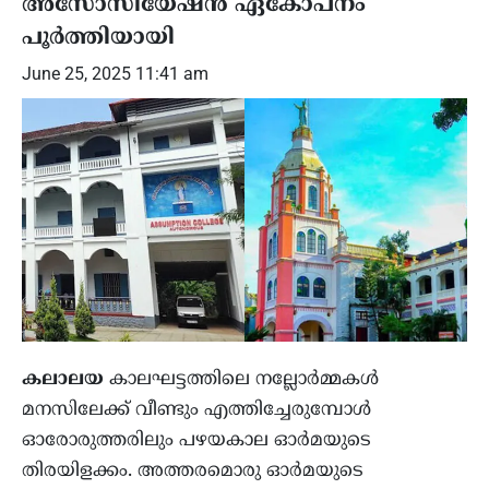
അസോസിയേഷൻ ഏകോപനം
പൂർത്തിയായി
June 25, 2025 11:41 am
കലാലയ
കാലഘട്ടത്തിലെ നല്ലോർമ്മകൾ
മനസിലേക്ക് വീണ്ടും എത്തിച്ചേരുമ്പോൾ
ഓരോരുത്തരിലും പഴയകാല ഓർമയുടെ
തിരയിളക്കം. അത്തരമൊരു ഓർമയുടെ