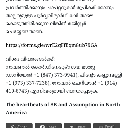
പ്രവർത്തിക്കും. സംഘടനയിൽ ചേർന്നു
പ്രവർത്തിക്കാനും ചാപ്റ്ററുകൾ രൂപീകരിക്കാനും
താല്പര്യമുള്ള പൂർവ്വവിദ്യാർഥികൾ താഴെ
കൊടുത്തിരിക്കുന്ന ലിങ്കിൽ രജിസ്റ്റർ
ചെയ്യേണ്ടതാണ്.
https://forms.gle/wrE2qFfBqm8ub79GA
വിശദ വിവരങ്ങൾക്ക്:
നാഷണൽ കോർഡിനേറ്റേഴ്‌സായ മാത്യു
ഡാനിയേൽ +1 (847) 373-9941), പിന്റോ കണ്ണമ്പള്ളി
+1 (973) 337-7238), റോഷൻ ചെറിയാൻ +1 (914)
419-6743) എന്നിവരുമായി ബന്ധപ്പെടുക.
The heartbeats of SB and Assumption in North
America
Share
Email
Share
Tweet