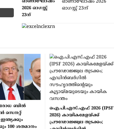
ഓണാഘോഷം
2026 ഓഗസ്റ്റ്
23ന്
പരോധ ബില്‍
ഐ.പി.എസ്.എഫ് 2026 (IPSF
്‍ സെനറ്റ്
2026) കായികമേളയ്ക്ക്
ഇന്ത്യക്കും
പ്രൗഢോജ്ജ്വല തുടക്കം;
ും 100 ശതമാനം