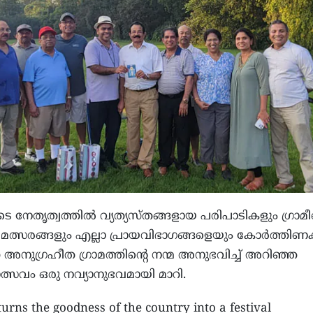
ുടെ നേതൃത്വത്തിൽ വ്യത്യസ്തങ്ങളായ പരിപാടികളും ഗ്രാ
 മത്സരങ്ങളും എല്ലാ പ്രായവിഭാഗങ്ങളെയും കോർത്തിണക
ന്ന അനുഗ്രഹീത ഗ്രാമത്തിന്റെ നന്മ അനുഭവിച്ച് അറിഞ്ഞ
ോത്സവം ഒരു നവ്യാനുഭവമായി മാറി.
turns the goodness of the country into a festival