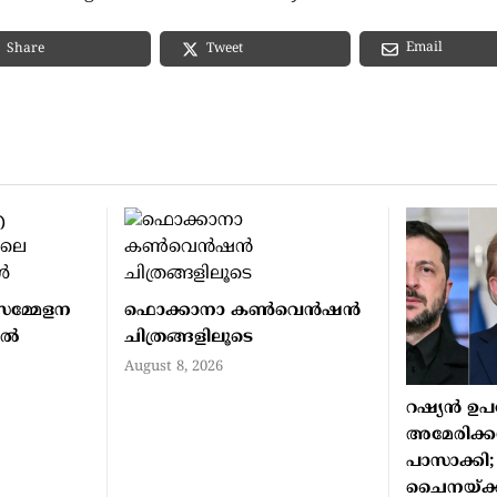
Email
Share
Tweet
മ്മേളന
ഫൊക്കാനാ കണ്‍വെന്‍ഷന്‍
്‍
ചിത്രങ്ങളിലൂടെ
August 8, 2026
റഷ്യന്‍ ഉ
അമേരിക്കന
പാസാക്കി; 
ചൈനയ്ക്ക