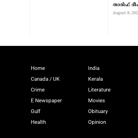
താരിഫ് ഭ
August 8, 20
Home
India
Canada / UK
Kerala
Crime
Literature
E Newspaper
Movies
Gulf
Obituary
Health
Opinion