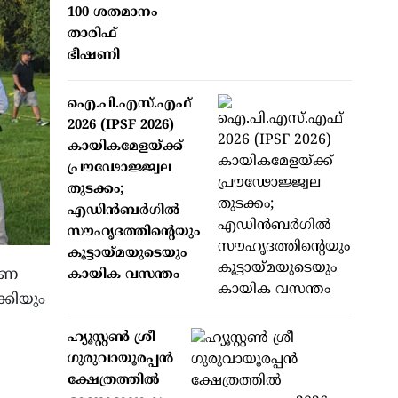
100 ശതമാനം
താരിഫ്
ഭീഷണി
ഐ.പി.എസ്.എഫ്
2026 (IPSF 2026)
കായികമേളയ്ക്ക്
പ്രൗഢോജ്ജ്വല
തുടക്കം;
എഡിന്‍ബര്‍ഗില്‍
സൗഹൃദത്തിന്റെയും
കൂട്ടായ്മയുടെയും
മീണ
കായിക വസന്തം
്കിയും
ഹ്യൂസ്റ്റണ്‍ ശ്രീ
ഗുരുവായൂരപ്പന്‍
ക്ഷേത്രത്തില്‍