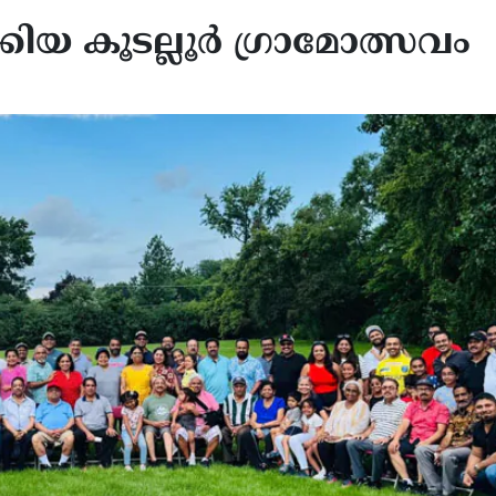
്കിയ കൂടല്ലൂർ ഗ്രാമോത്സവം