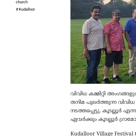
church
Kudalloor
വിവിധ കമ്മിറ്റി അംഗങ്ങള
തനിമ പുലർത്തുന്ന വിവിധ
നടത്തപ്പെട്ടു. കൂടല്ലൂർ എ
ഏവർക്കും കൂടല്ലൂർ ഗ്രാമ
Kudalloor Village Festival 