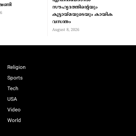
എഡിന്‍ബര്‍ഗില്‍
ീഷണി
സൗഹൃദത്തിന്റെയും
26
കൂട്ടായ്മയുടെയും കായിക
വസന്തം
August 8, 2026
Religion
Sports
Tech
USA
Video
World