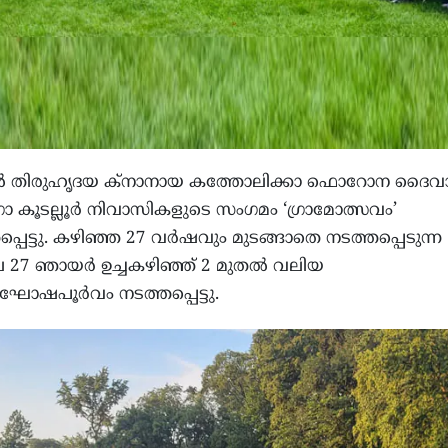
 തിരുഹൃദയ ക്നാനായ കത്തോലിക്കാ ഫൊറോന ദൈ
ോ കൂടല്ലൂർ നിവാസികളുടെ സംഗമം ‘ഗ്രാമോത്സവം’
്പെട്ടു. കഴിഞ്ഞ 27 വർഷവും മുടങ്ങാതെ നടത്തപ്പെടുന്ന
7 ഞായർ ഉച്ചകഴിഞ്ഞ് 2 മുതൽ വലിയ
ോഷപൂർവം നടത്തപ്പെട്ടു.