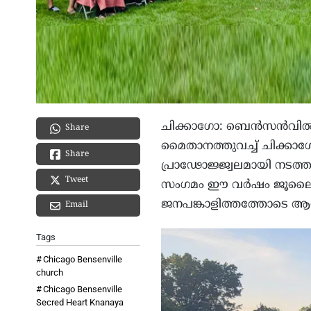
ചിക്കാഗോ: ബെൻസൻവിൽ
Share
മൈതാനത്തുവച്ച് ചിക്കാഗ
Share
പ്രാഢോജ്ജ്വലമായി നടത്തപ
Tweet
സംഗമം ഈ വർഷം ജൂലൈ 2
ജനപങ്കാളിത്തത്തോടെ ആഘ
Email
Tags
Chicago Bensenville
church
Chicago Bensenville
Secred Heart Knanaya