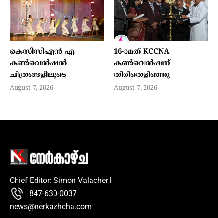
കെസിസിഎൻ എ
16-ാമത് KCCNA
കൺവെൻഷൻ
കൺവെൻഷന്
ചിത്രങ്ങളിലൂടെ
തിരിതെളിഞ്ഞു
August 7, 2026
August 7, 2026
Chief Editor: Simon Valacheril
847-630-0037
news@nerkazhcha.com