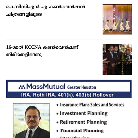
കെസിസിഎൻ എ കൺവെൻഷൻ
ചിത്രങ്ങളിലൂടെ
16-ാമത് KCCNA കൺവെൻഷന്
തിരിതെളിഞ്ഞു