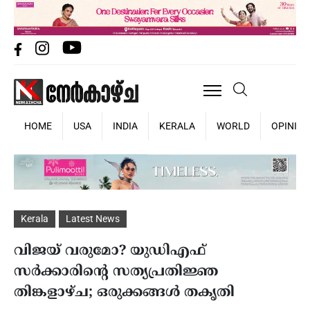
HOME
USA
INDIA
KERALA
WORLD
OPINIO
Kerala
Latest News
വിജയ് വരുമോ? യുഡിഎഫ്
സർക്കാരിന്റെ സത്യപ്രതിജ്ഞ
തിങ്കളാഴ്ച; ഒരുക്കങ്ങൾ തകൃതി