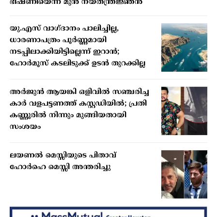
ഭീഷണിയെന്ന് മുൻ നയതന്ത്രജ്ഞൻ
യു.എസ് വാഗ്ദാനം പാലിച്ചില്ല,
ധാരണാപത്രം പൂർണ്ണമായി
നടപ്പിലാക്കിയിട്ടില്ലെന്ന് ഇറാൻ;
ഹോർമൂസ് കടലിടുക്ക് ഉടൻ തുറക്കില്ല
അർജുൻ ആയങ്കി ഒളിവിൽ സഞ്ചരിച്ച
കാർ വളപട്ടണത്ത് കസ്റ്റഡിയിൽ; പ്രതി
കണ്ണൂരിൽ നിന്നും മുങ്ങിയതായി
സംശയം
ലയണൽ മെസ്സിയുടെ പിതാവ്
ഹോർഹെ മെസ്സി അന്തരിച്ചു