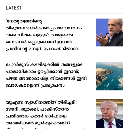
LATEST
‘നേതൃത്വത്തിന്റെ
തീരുമാനങ്ങൾക്കൊപ്പം അവസാനം
വരെ നിലകൊള്ളും’; രാജ്യത്തെ
ജനങ്ങൾ ഒപ്പമുണ്ടെന്ന് ഇറാൻ
പ്രസിഡന്റ് മസൂദ് പെസഷ്കിയാൻ
ഹോർമൂസ് കടലിടുക്കിൽ തങ്ങളുടെ
പരമാധികാരം ഉറപ്പിക്കാൻ ഇറാൻ;
പഴയ അന്താരാഷ്ട്ര നിയമങ്ങൾ ഇനി
ബാധകമല്ലെന്ന് പ്രഖ്യാപനം
യുഎസ് സ്വാധീനത്തിന് തിരിച്ചടി:
സൗദി, തുർക്കി, പാകിസ്താൻ
പ്രതിരോധ കരാർ ഗൾഫിലെ
അമേരിക്കൻ മുൻതൂക്കത്തിന്