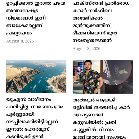
ഉറപ്പിക്കാൻ ഇറാൻ; പഴയ
പാകിസ്താൻ പ്രതിരോധ
അന്താരാഷ്ട്ര
കരാർ ഗൾഫിലെ
നിയമങ്ങൾ ഇനി
അമേരിക്കൻ
ബാധകമല്ലെന്ന്
മുൻതൂക്കത്തിന്
പ്രഖ്യാപനം
ഭീഷണിയെന്ന് മുൻ
നയതന്ത്രജ്ഞൻ
August 8, 2026
August 8, 2026
യു.എസ് വാഗ്ദാനം
അർജുൻ ആയങ്കി
പാലിച്ചില്ല, ധാരണാപത്രം
ഒളിവിൽ സഞ്ചരിച്ച കാർ
പൂർണ്ണമായി
വളപട്ടണത്ത്
നടപ്പിലാക്കിയിട്ടില്ലെന്ന്
കസ്റ്റഡിയിൽ; പ്രതി
ഇറാൻ; ഹോർമൂസ്
കണ്ണൂരിൽ നിന്നും
കടലിടുക്ക് ഉടൻ
മുങ്ങിയതായി സംശയം