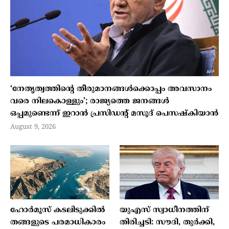
‘നേതൃത്വത്തിന്റെ തീരുമാനങ്ങൾക്കൊപ്പം അവസാനം
വരെ നിലകൊള്ളും’; രാജ്യത്തെ ജനങ്ങൾ
ഒപ്പമുണ്ടെന്ന് ഇറാൻ പ്രസിഡന്റ് മസൂദ് പെസഷ്കിയാൻ
August 9, 2026
ഹോർമൂസ് കടലിടുക്കിൽ
യുഎസ് സ്വാധീനത്തിന്
തങ്ങളുടെ പരമാധികാരം
തിരിച്ചടി: സൗദി, തുർക്കി,