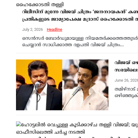
റിലീസിന് മുന്നേ വിജയ് ചിത്രം ‘ജനനായകൻ’ കണ
പ്രതികളുടെ ജാമ്യാപേക്ഷ മദ്രാസ് ഹൈക്കോടതി ത
July 2, 2026
Headline
സെൻസർ ബോർഡുമായുള്ള നിയമതർക്കത്തെത്തുടർന്ന്
ചെയ്യാൻ സാധിക്കാത്ത ദളപതി വിജയ് ചിത്രം...
വിജയ് ഒഴി
സഭയിലെത
June 26, 202
തമിഴ്‌നാട
ഒഴിഞ്ഞുകിടക്