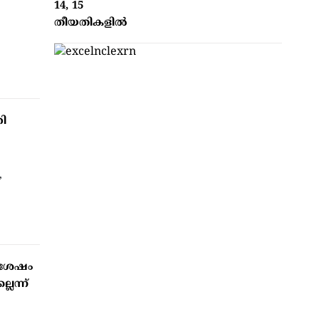
14, 15
തീയതികളില്‍
രി
’
യ ശേഷം
െന്ന്