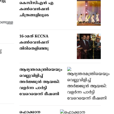
്റേ
കെസിസിഎൻ എ
കൺവെൻഷൻ
ചിത്രങ്ങളിലൂടെ
ണ്ടുള്ള
16-ാമത് KCCNA
കൺവെൻഷന്
തിരിതെളിഞ്ഞു
ആഭ്യന്തരമന്ത്രിയെയും
വെല്ലുവിളിച്ച്
അര്‍ജ്ജുന്‍ ആയങ്കി:
വളര്‍ന്ന പാര്‍ട്ടി
വേറെയെന്ന് ഭീഷണി
ഫൊക്കാന