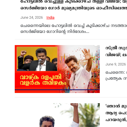
ഹോട്ടലിൽ വെച്ചുള്ള കൂടിക്കാഴ്ച തള്ളി വിജ
സെർജിയോ ഗോർ മുഖ്യമന്ത്രിയുടെ ഓഫീസിലെത്തി
June 24, 2026
India
ചെന്നൈയിലെ ഹോട്ടലിൽ വെച്ച് കൂടിക്കാഴ്ച നട
സെർജിയോ ഗോറിന്റെ നിർദേശം...
സ്ത്രീ സു
വിജയ്; 
June 9, 2026
ചെന്നൈ: ത
പ്രത്യേക 
‘ഞാൻ മുഖ
ആദ്യ പൊതു
പറയരുത്, സ