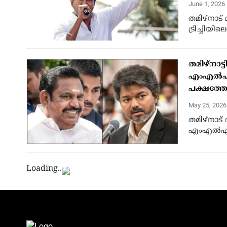
June 1, 2026
തമിഴ്‌നാട
ട്രിച്ചിയി
തമിഴ്‌നാ
എംഎൽഎമാർ
പക്ഷത്തേ
May 25, 202
തമിഴ്‌നാട
എംഎൽഎമാര
Loading..