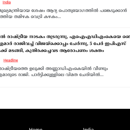
India
് മുഖ്യമന്ത്രിയായ ശേഷം ആദ്യ പൊതുയോഗത്തിൽ പങ്കെടുക്കാൻ
ലെത്തിയ തമിഴക വെട്രി കഴകം...
ട്ടിൽ രാഷ്ട്രീയ നാടകം തുടരുന്നു, എഐഎഡിഎംകെയെ ഞെട്ടി
 രാജിവച്ച് വിജയ്‌ക്കൊപ്പം ചേർന്നു, 5 പേർ ഇപിഎസ്
ക്ക് മടങ്ങി, കുതിരക്കച്ചവട ആരോപണം ശക്തം
6
Headline
് രാഷ്ട്രീയത്തെ ഉലുക്കി അണ്ണാഡിഎംകെയിൽ വീണ്ടും
ുടെ രാജി. പാർട്ടിക്കുള്ളിലെ വിമത ചേരിയിൽ...
Home
India