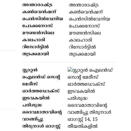
അന്താരാഷ്ട്ര
കൺവെൻഷന്
പെൻസിൽവേനിയ
പോക്കനോസ്
മൗണ്ടൻസിലെ
കാലഹാരി
റിസോർട്ടിൽ
തുടക്കമായി
സ്റ്റാറ്റന്‍
ഐലന്‍ഡ് സെന്റ്
മേരീസ്
ഓര്‍ത്തഡോക്‌സ്
ഇടവകയില്‍
പരിശുദ്ധ
ദൈവമാതാവിന്റെ
വാങ്ങിപ്പു
തിരുനാള്‍ ഓഗസ്റ്റ്