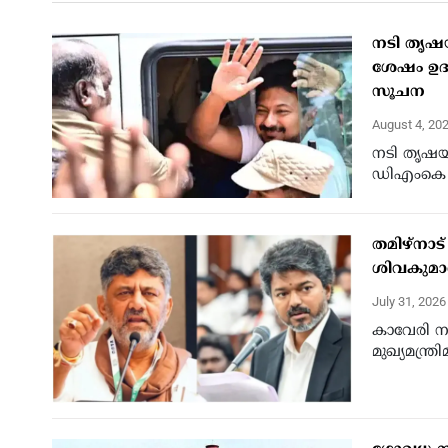
നടി തൃഷയ
ശേഷം ഉദയന
സൂചന
August 4, 20
നടി തൃഷയ
ഡിഎംകെ നേ
തമിഴ്നാട്
ശിവകുമാർ
July 31, 202
കാവേരി നദ
മുഖ്യമന്ത