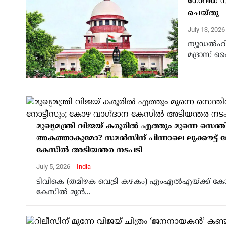
ഗോവധ നിര
ചെയ്തു
July 13, 202
ന്യൂഡൽഹി
മദ്രാസ് ഹ
മുഖ്യമന്ത്രി വിജയ് കരൂരിൽ എത്തും മുന്നെ സെ
അകത്താകുമോ? സമൻസിന് പിന്നാലെ ലുക്കൗട്ട് ന
കേസിൽ അടിയന്തര നടപടി
July 5, 2026
India
ടിവികെ (തമിഴക വെട്രി കഴകം) എംഎൽഎയ്ക്ക് ക
കേസിൽ മുൻ...