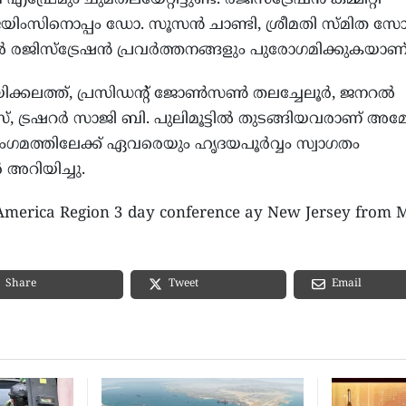
ിംസിനൊപ്പം ഡോ. സൂസന്‍ ചാണ്ടി, ശ്രീമതി സ്മിത സ
‍ രജിസ്‌ട്രേഷന്‍ പ്രവര്‍ത്തനങ്ങളും പുരോഗമിക്കുകയാണ്
്കലത്ത്, പ്രസിഡന്റ് ജോണ്‍സണ്‍ തലച്ചേലൂര്‍, ജനറല്‍
, ട്രഷറര്‍ സാജി ബി. പുലിമൂട്ടില്‍ തുടങ്ങിയവരാണ് അമേ
ംഗമത്തിലേക്ക് ഏവരെയും ഹൃദയപൂര്‍വ്വം സ്വാഗതം
 അറിയിച്ചു.
America Region 3 day conference ay New Jersey from 
Email
Share
Tweet