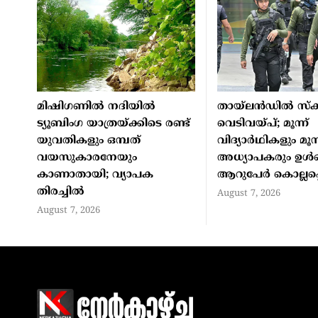
മിഷിഗണില്‍ നദിയില്‍
തായ്ലന്‍ഡില്‍ സ്‌ക
ട്യൂബിംഗ യാത്രയ്ക്കിടെ രണ്ട്
വെടിവയ്പ്; മൂന്ന്
യുവതികളും ഒമ്പത്
വിദ്യാര്‍ഥികളും മൂന്
വയസുകാരനേയും
അധ്യാപകരും ഉള്‍പ
കാണാതായി; വ്യാപക
ആറുപേര്‍ കൊല്ലപ്പെ
തിരച്ചില്‍
August 7, 2026
August 7, 2026