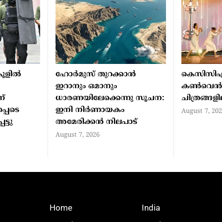
ൂളില്‍
ഹോര്‍മുസ് തുറക്കാന്‍
കെസിസി
ഇറാനും ഒമാനും
കൺവെ
ന്
ധാരണയിലേക്കെന്നു സൂചന:
ചിത്രങ്ങള
്പെടെ
ഇനി നിര്‍ണായകം
August 7, 20
ട്ടു
അമേരിക്കന്‍ നിലപാട്
August 7, 2026
Home
India