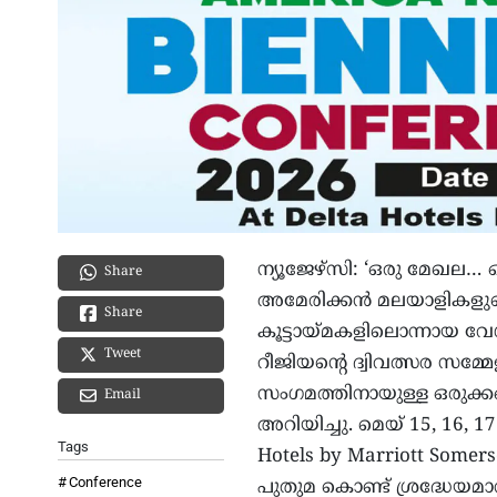
ന്യൂജേഴ്‌സി: ‘ഒരു മേഖല…
Share
അമേരിക്കന്‍ മലയാളികളു
Share
കൂട്ടായ്മകളിലൊന്നായ വേള
Tweet
റീജിയന്റെ ദ്വിവത്സര സമ്മേ
സംഗമത്തിനായുള്ള ഒരുക്ക
Email
അറിയിച്ചു. മെയ് 15, 16, 1
Tags
Hotels by Marriott Somers
Conference
പുതുമ കൊണ്ട് ശ്രദ്ധേയമ