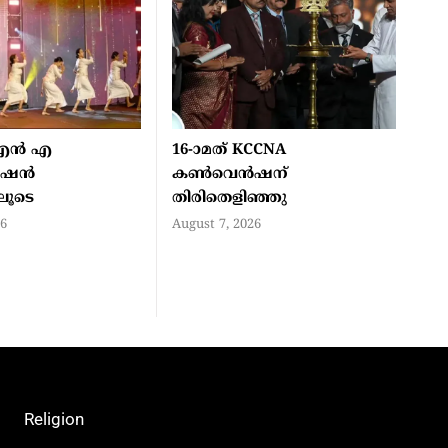
എൻ എ
16-ാമത് KCCNA
ൻഷൻ
കൺവെൻഷന്
ിലൂടെ
തിരിതെളിഞ്ഞു
26
August 7, 2026
Religion