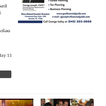
ോണി
.
രിക്ക
May 15