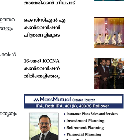
അമേരിക്കന്‍ നിലപാട്
 ഉത്തര
കെസിസിഎൻ എ
കൺവെൻഷൻ
്ങളും
ചിത്രങ്ങളിലൂടെ
്കിംഗ്
16-ാമത് KCCNA
കൺവെൻഷന്
തിരിതെളിഞ്ഞു
േതൃത്വം