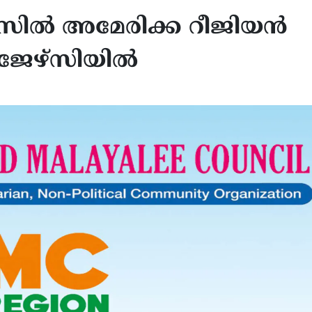
ില്‍ അമേരിക്ക റീജിയന്‍
ജേഴ്‌സിയില്‍