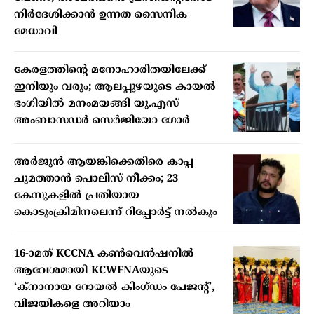
നിർദേശിക്കാൻ ഉന്നത സൈനിക
മേധാവി
കേരളത്തിന്റെ മനോഹാരിതയിലേക്ക്
ഇനിയും വരും; ആലപ്പുഴയുടെ കായൽ
ഭംഗിയിൽ മനംമയങ്ങി യു.എസ്
അംബാസഡർ സെർജിയോ ഗോർ
അർജുൻ ആയങ്കിക്കെതിരെ കാപ്പ
ചുമത്താൻ പൊലീസ് നീക്കം; 23
കേസുകളിൽ പ്രതിയായ
കൊടുംക്രിമിനലെന്ന് റിപ്പോർട്ട് നൽകും
16-ാമത് KCCNA കൺവെൻഷനിൽ
ആവേശമായി KCWFNAയുടെ
‘ക്നാനായ റോയൽ കിംഗ്ഡം പേജന്റ്’,
വിജയികളെ അറിയാം