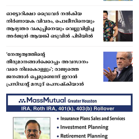
ഓട്ടോറിക്ഷാ ഡ്രൈവർ നൽകിയ
നിർണായക വിവരം, പൊലീസിനെയും
ആഭ്യന്തര വകുപ്പിനെയും വെല്ലുവിളിച്ച
അർജുൻ ആയങ്കി ഒടുവിൽ പിടിയിൽ
‘നേതൃത്വത്തിന്റെ
തീരുമാനങ്ങൾക്കൊപ്പം അവസാനം
വരെ നിലകൊള്ളും’; രാജ്യത്തെ
ജനങ്ങൾ ഒപ്പമുണ്ടെന്ന് ഇറാൻ
പ്രസിഡന്റ് മസൂദ് പെസഷ്കിയാൻ