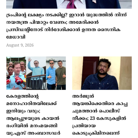
ട്രംപിൻ്റെ ലക്ഷ്യം നടക്കില്ല? ഇറാൻ യുദ്ധത്തിൽ നിന്ന്
നയതന്ത്ര പിന്മാറ്റം വേണം; അമേരിക്കൻ
പ്രസിഡന്റിനോട് നിർദേശിക്കാൻ ഉന്നത സൈനിക
മേധാവി
August 9, 2026
കേരളത്തിന്റെ
അർജുൻ
മനോഹാരിതയിലേക്ക്
ആയങ്കിക്കെതിരെ കാപ്പ
ഇനിയും വരും;
ചുമത്താൻ പൊലീസ്
ആലപ്പുഴയുടെ കായൽ
നീക്കം; 23 കേസുകളിൽ
ഭംഗിയിൽ മനംമയങ്ങി
പ്രതിയായ
യു.എസ് അംബാസഡർ
കൊടുംക്രിമിനലെന്ന്