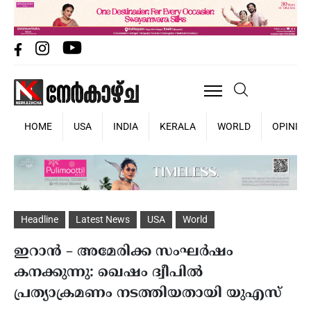
HOME
USA
INDIA
KERALA
WORLD
OPINIO
Headline
Latest News
USA
World
ഇറാന്‍ – അമേരിക്ക സംഘര്‍ഷം
കനക്കുന്നു: ഖെഷം ദ്വീപില്‍
പ്രത്യാക്രമണം നടത്തിയതായി യുഎസ്