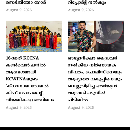
സെർജിയോ ഗോർ
റിപ്പോർട്ട് നൽകും
August 9, 2026
August 9, 2026
16-ാമത് KCCNA
ഓട്ടോറിക്ഷാ ഡ്രൈവർ
കൺവെൻഷനിൽ
നൽകിയ നിർണായക
ആവേശമായി
വിവരം, പൊലീസിനെയും
KCWFNAയുടെ
ആഭ്യന്തര വകുപ്പിനെയും
‘ക്നാനായ റോയൽ
വെല്ലുവിളിച്ച അർജുൻ
കിംഗ്ഡം പേജന്റ്’,
ആയങ്കി ഒടുവിൽ
വിജയികളെ അറിയാം
പിടിയിൽ
August 9, 2026
August 9, 2026