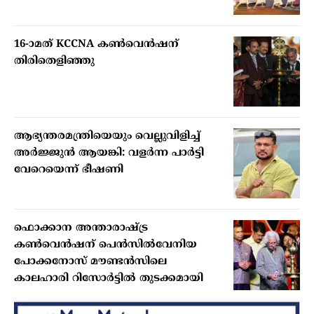
16-ാമത് KCCNA കൺവെൻഷന്
തിരിതെളിഞ്ഞു
ആഭ്യന്തരമന്ത്രിയെയും വെല്ലുവിളിച്ച്
അര്‍ജ്ജുന്‍ ആയങ്കി: വളര്‍ന്ന പാര്‍ട്ടി
വേറെയെന്ന് ഭീഷണി
ഫൊക്കാന അന്താരാഷ്ട്ര
കൺവെൻഷന് പെൻസിൽവേനിയ
പോക്കനോസ് മൗണ്ടൻസിലെ
കാലഹാരി റിസോർട്ടിൽ തുടക്കമായി