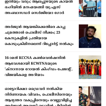
ഇനിയും വരും; ആലപ്പുഴയുടെ കായൽ
ഭംഗിയിൽ മനംമയങ്ങി യു.എസ്
അംബാസഡർ സെർജിയോ ഗോർ
അർജുൻ ആയങ്കിക്കെതിരെ കാപ്പ
ചുമത്താൻ പൊലീസ് നീക്കം; 23
കേസുകളിൽ പ്രതിയായ
കൊടുംക്രിമിനലെന്ന് റിപ്പോർട്ട് നൽകും
16-ാമത് KCCNA കൺവെൻഷനിൽ
ആവേശമായി KCWFNAയുടെ
‘ക്നാനായ റോയൽ കിംഗ്ഡം പേജന്റ്’,
വിജയികളെ അറിയാം
ഓട്ടോറിക്ഷാ ഡ്രൈവർ നൽകിയ
നിർണായക വിവരം, പൊലീസിനെയും
ആഭ്യന്തര വകുപ്പിനെയും വെല്ലുവിളിച്ച