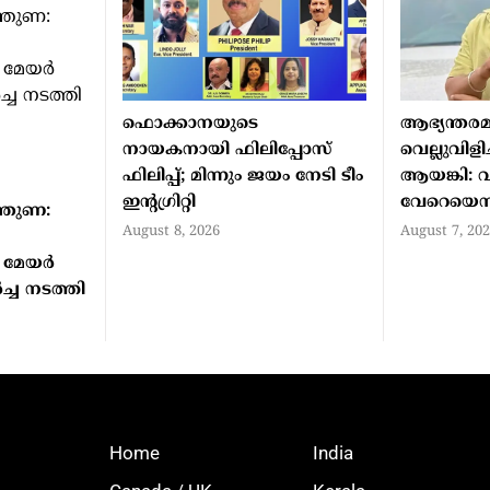
ഫൊക്കാനയുടെ
ആഭ്യന്തരമ
നായകനായി ഫിലിപ്പോസ്
വെല്ലുവിളിച
ഫിലിപ്പ്; മിന്നും ജയം നേടി ടീം
ആയങ്കി: വളര
ഇന്റഗ്രിറ്റി
വേറെയെന്
്തുണ:
August 8, 2026
August 7, 20
മേയര്‍
ച്ച നടത്തി
Home
India