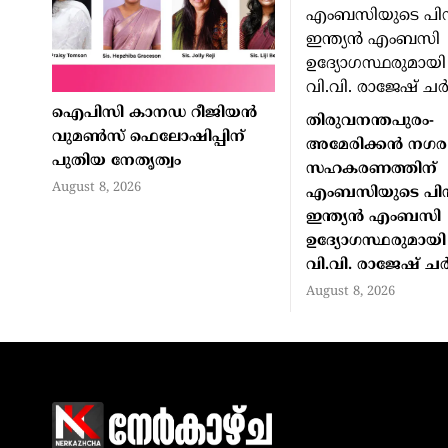
ഐപിസി കാനഡ റീജിയന്‍
തിരുവനന്തപുരം-
വുമണ്‍സ് ഫെലോഷിപ്പിന്
അമേരിക്കന്‍ നഗര
പുതിയ നേതൃത്വം
സഹകരണത്തിന്
August 8, 2026
എംബസിയുടെ പിന
ഇന്ത്യന്‍ എംബസി
ഉദ്യോഗസ്ഥരുമായി 
വി.വി. രാജേഷ് ചര്‍
August 8, 2026