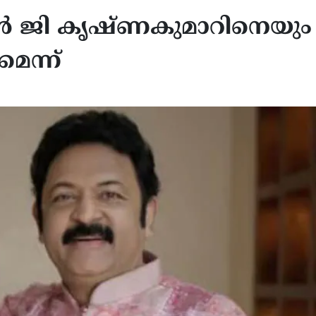
ടന്‍ ജി കൃഷ്ണകുമാറിനെയും
െന്ന്‌