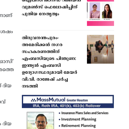
ഐപിസി കാനഡ റീജിയന്‍
വുമണ്‍സ് ഫെലോഷിപ്പിന്
പുതിയ നേതൃത്വം
്നാണ്
 ശേഷം
തിരുവനന്തപുരം-
അമേരിക്കന്‍ നഗര
സഹകരണത്തിന്
എംബസിയുടെ പിന്തുണ:
ൈഓസി’
ഇന്ത്യന്‍ എംബസി
േരത്തെ
ഉദ്യോഗസ്ഥരുമായി മേയര്‍
വി.വി. രാജേഷ് ചര്‍ച്ച
് ദിയ
നടത്തി
ാവ്
ം ദിയ