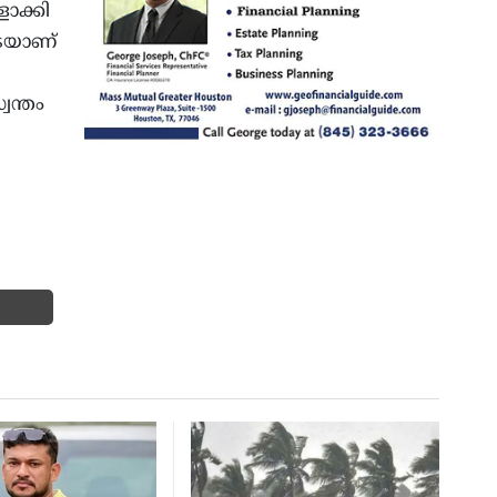
ാക്കി
െയാണ്
വന്തം