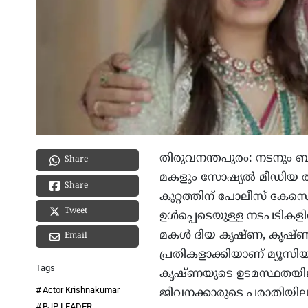
തിരുവനന്തപുരം: നടനും ബ
Share
മകളും സോഷ്യല്‍ മീഡിയ 
Share
കുറ്റത്തിന് പോലീസ് കേസ
Tweet
ഉള്‍പ്പെടെയുള്ള നടപടികള
മകള്‍ ദിയ കൃഷ്ണ, കൃഷ്ണ
Email
പ്രതികളാക്കിയാണ് മ്യൂസിയം
Tags
കൃഷ്ണയുടെ ഉടമസ്ഥതയില
Actor Krishnakumar
ജീവനക്കാരുടെ പരാതിയി
BJP LEADER