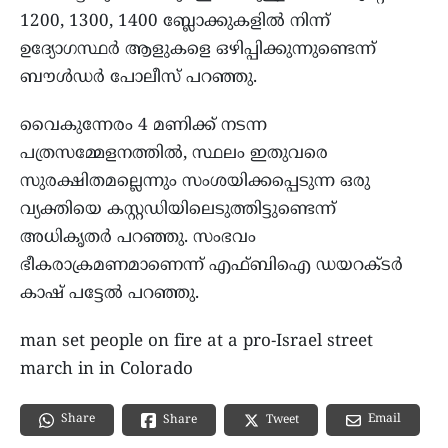
1200, 1300, 1400 ബ്ലോക്കുകളിൽ നിന്ന്
ഉദ്യോഗസ്ഥർ ആളുകളെ ഒഴിപ്പിക്കുന്നുണ്ടെന്ന്
ബൗൾഡർ പോലീസ് പറഞ്ഞു.
വൈകുന്നേരം 4 മണിക്ക് നടന്ന
പത്രസമ്മേളനത്തിൽ, സ്ഥലം ഇതുവരെ
സുരക്ഷിതമല്ലെന്നും സംശയിക്കപ്പെടുന്ന ഒരു
വ്യക്തിയെ കസ്റ്റഡിയിലെടുത്തിട്ടുണ്ടെന്ന്
അധികൃതർ പറഞ്ഞു. സംഭവം
ഭീകരാക്രമണമാണെന്ന് എഫ്ബിഐ ഡയറക്ടർ
കാഷ് പട്ടേൽ പറഞ്ഞു.
man set people on fire at a pro-Israel street
march in in Colorado
Share
Email
Share
Tweet