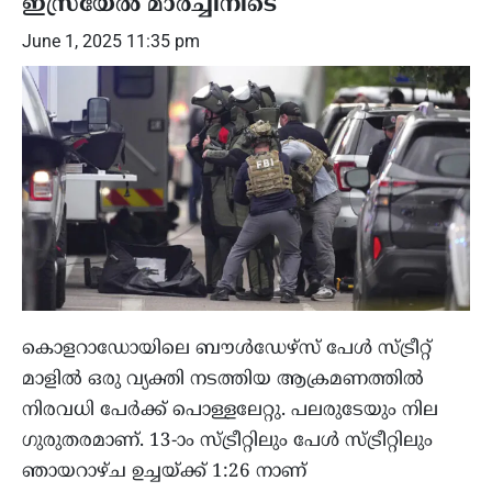
ഇസ്രയേൽ മാർച്ചിനിടെ
June 1, 2025 11:35 pm
കൊളറാഡോയിലെ ബൗൾഡേഴ്‌സ് പേൾ സ്ട്രീറ്റ്
മാളിൽ ഒരു വ്യക്തി നടത്തിയ ആക്രമണത്തിൽ
നിരവധി പേർക്ക് പൊള്ളലേറ്റു. പലരുടേയും നില
ഗുരുതരമാണ്. 13-ാം സ്ട്രീറ്റിലും പേൾ സ്ട്രീറ്റിലും
ഞായറാഴ്ച ഉച്ചയ്ക്ക് 1:26 നാണ്