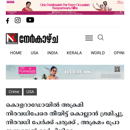
HOME
USA
INDIA
KERALA
WORLD
OPINIO
Crime
USA
കൊളറാഡോയിൽ അക്രമി
നിരവധിപേരെ തീയിട്ട് കൊല്ലാൻ ശ്രമിച്ചു,
നിരവധി പേർക്ക് പരുക്ക് , അക്രമം പ്രോ