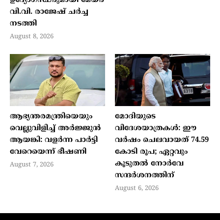
ഉദ്യോഗസ്ഥരുമായി മേയര്‍
വി.വി. രാജേഷ് ചര്‍ച്ച
നടത്തി
August 8, 2026
ആഭ്യന്തരമന്ത്രിയെയും
മോദിയുടെ
വെല്ലുവിളിച്ച് അര്‍ജ്ജുന്‍
വിദേശയാത്രകൾ: ഈ
ആയങ്കി: വളര്‍ന്ന പാര്‍ട്ടി
വർഷം ചെലവായത് 74.59
വേറെയെന്ന് ഭീഷണി
കോടി രൂപ; ഏറ്റവും
കൂടുതൽ നോർവേ
August 7, 2026
സന്ദർശനത്തിന്
August 6, 2026