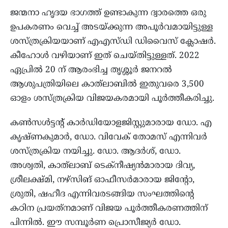
ജന്മനാ ഹൃദയ ഭാഗത്ത് ഉണ്ടാകുന്ന ദ്വാരത്തെ ഒരു
ഉപകരണം വെച്ച് അടയ്ക്കുന്ന അപൂർവമായിട്ടുള്ള
ശസ്ത്രക്രിയയാണ് എഎസ്ഡി ഡിവൈസ് ക്ലോഷർ.
കീഹോൾ വഴിയാണ് ഇത് ചെയ്തിട്ടുള്ളത്. 2022
ഏപ്രിൽ 20 ന് ആരംഭിച്ച തൃശ്ശൂർ ജനറൽ
ആശുപത്രിയിലെ കാത്‌ലാബിൽ ഇതുവരെ 3,500
ഓളം ശസ്ത്രക്രിയ വിജയകരമായി പൂർത്തീകരിച്ചു.
കൺസൾട്ടന്റ് കാർഡിയോളജിസ്റ്റുമാരായ ഡോ. എ
കൃഷ്ണകുമാർ, ഡോ. വിവേക് തോമസ് എന്നിവർ
ശസ്ത്രക്രിയ നയിച്ചു. ഡോ. ആദർശ്, ഡോ.
അശ്വതി, കാത്‌ലാബ് ടെക്‌നീഷ്യൻമാരായ ദിവ്യ,
ശ്രീലക്ഷ്മി, നഴ്‌സിങ് ഓഫീസർമാരായ ജിന്റോ,
ശ്രുതി, ഷഹീദ എന്നിവരടങ്ങിയ സംഘത്തിന്റെ
കഠിന പ്രയത്‌നമാണ് വിജയ പൂർത്തീകരണത്തിന്
പിന്നിൽ. ഈ സമ്പൂർണ പ്രൊസീജ്യർ ഡോ.