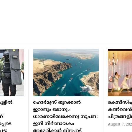
ൂളില്‍
ഹോര്‍മുസ് തുറക്കാന്‍
കെസിസി
ഇറാനും ഒമാനും
കൺവെ
ന്
ധാരണയിലേക്കെന്നു സൂചന:
ചിത്രങ്ങള
്പെടെ
ഇനി നിര്‍ണായകം
August 7, 20
ട്ടു
അമേരിക്കന്‍ നിലപാട്