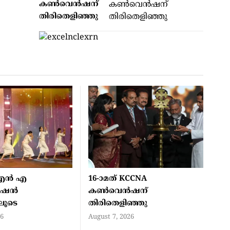
കൺവെൻഷന്
തിരിതെളിഞ്ഞു
എൻ എ
16-ാമത് KCCNA
ൻഷൻ
കൺവെൻഷന്
ിലൂടെ
തിരിതെളിഞ്ഞു
26
August 7, 2026