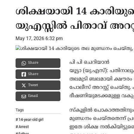
ശിക്ഷയായി 14 കാരിയു
യുഎസ്സിൽ പിതാവ് അറസ്റ
May 17, 2026 6:32 pm
പി പി ചെറിയാൻ
Share
യൂട്ടാ (യു.എസ്): പതിനാല
Share
തലമുടി ബലമായി ക്ഷൗരം ച
Tweet
പോലീസ് അറസ്റ്റ് ചെയ്തു. 
ഭീഷണിയുമടക്കമുള്ള വകുപ
Email
സ്കൂളിൽ പോകാത്തതിനും
Tags
മുണ്ഡനം ചെയ്തതെന്ന് പ്ര
14-year-old girl
ഇതേ ശിക്ഷ നൽകിയിട്ടുണ
Arrest
father