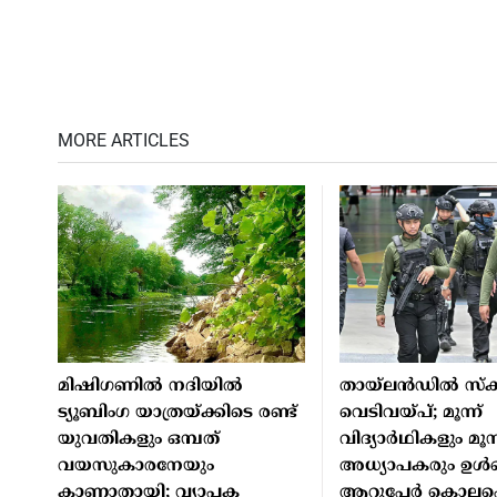
MORE ARTICLES
മിഷിഗണില്‍ നദിയില്‍
തായ്ലന്‍ഡില്‍ സ്‌ക
ട്യൂബിംഗ യാത്രയ്ക്കിടെ രണ്ട്
വെടിവയ്പ്; മൂന്ന്
യുവതികളും ഒമ്പത്
വിദ്യാര്‍ഥികളും മൂന്
വയസുകാരനേയും
അധ്യാപകരും ഉള്‍പ
കാണാതായി; വ്യാപക
ആറുപേര്‍ കൊല്ലപ്പെ