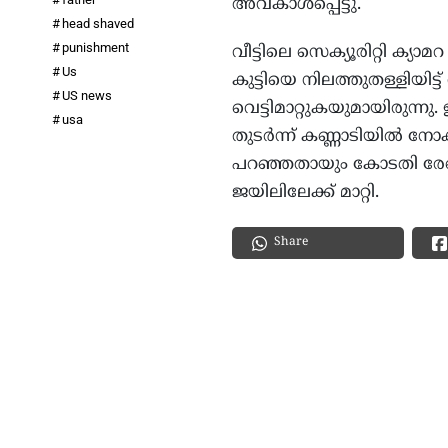
അവകാശപ്പെട്ടു.
head shaved
punishment
വീട്ടിലെ സെക്യൂരിറ്റി ക്യ
Us
കുട്ടിയെ നിലത്തുതള്ളിയിട
US news
വെട്ടിമാറ്റുകയുമായിരുന്നു
usa
തുടർന്ന് കണ്ണാടിയിൽ നോ
പറഞ്ഞതായും കോടതി രേഖകൾ 
ജയിലിലേക്ക് മാറ്റി.
Share