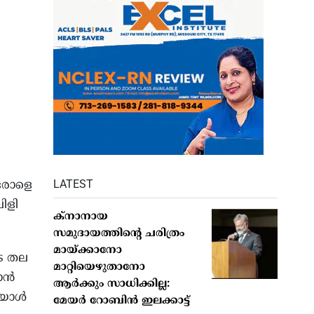
LATEST
ഒരാളെ
ിളി
ക്നാനായ
സമുദായത്തിന്റെ ചരിത്രം
മായ്ക്കാനോ
െ തല
മാറ്റിയെഴുതാനോ
താൻ
ആർക്കും സാധിക്കില്ല:
ഇയാൾ
മേയർ റോബിൻ ഇലക്കാട്ട്