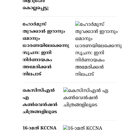
ആറുപേര്‍
കൊല്ലപ്പെട്ടു
ഹോര്‍മുസ്
തുറക്കാന്‍ ഇറാനും
ഒമാനും
ധാരണയിലേക്കെന്നു
സൂചന: ഇനി
നിര്‍ണായകം
അമേരിക്കന്‍
നിലപാട്
കെസിസിഎൻ
എ
കൺവെൻഷൻ
ചിത്രങ്ങളിലൂടെ
16-ാമത് KCCNA