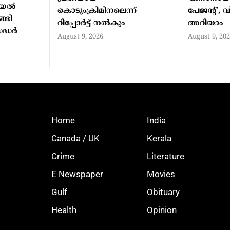
ായൽ
കൊടുംക്രിമിനലെന്ന്
പേജന്റ്’,
്ങി
റിപ്പോർട്ട് നൽകും
അറിയാം
സഡർ
August 9, 2026
August 9, 20
Home
India
Canada / UK
Kerala
Crime
Literature
E Newspaper
Movies
Gulf
Obituary
Health
Opinion