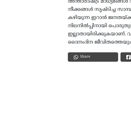
അന്താരാഷ്ട്ര മാധ്യമങ്ങ
നീക്കങ്ങൾ സൃഷ്ടിച്ച സാമ്
കഴിയുന്ന ഇറാൻ ജനതയ്ക്ക്
നിലനിൽപ്പിനായി പൊരു
ഇല്ലാതായിരിക്കുകയാണ്. 
ദൈനംദിന ജീവിതത്തെയും ഈ ബ
Share