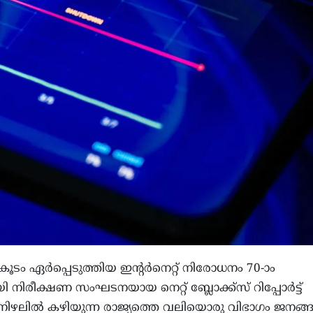
ം ഏർപ്പെടുത്തിയ ഇന്റർനെറ്റ് നിരോധനം 70-ാം
ി നിരീക്ഷണ സംഘടനയായ നെറ്റ് ബ്ലോക്ക്സ് റിപ്പോർട്ട്
ടെ നിഴലിൽ കഴിയുന്ന രാജ്യത്തെ വലിയൊരു വിഭാഗം ജനങ്ങ