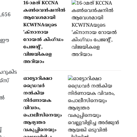
16-ാമത് KCCNA
കൺവെൻഷനിൽ
1,656
ആവേശമായി
KCWFNAയുടെ
‘ക്നാനായ
റോയൽ കിംഗ്ഡം
്ന ഈ
പേജന്റ്’,
വിജയികളെ
അറിയാം
ചെറുകിട
ഓട്ടോറിക്ഷാ
ക്സ്
ഡ്രൈവർ
നൽകിയ
ിൽ
നിർണായക
വിവരം,
പൊലീസിനെയും
ആഭ്യന്തര
്
വകുപ്പിനെയും