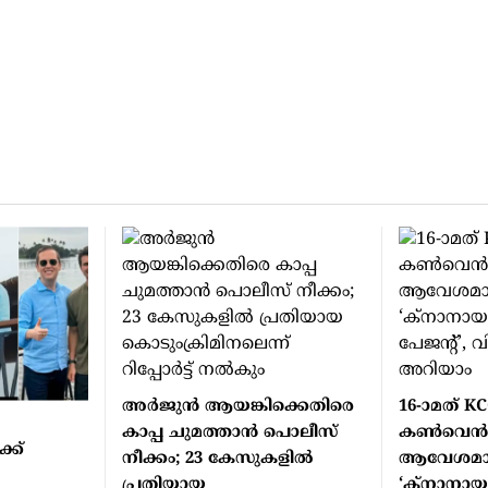
അർജുൻ ആയങ്കിക്കെതിരെ
16-ാമത് K
കാപ്പ ചുമത്താൻ പൊലീസ്
കൺവെൻ
്ക്
നീക്കം; 23 കേസുകളിൽ
ആവേശമായ
പ്രതിയായ
‘ക്നാനാ