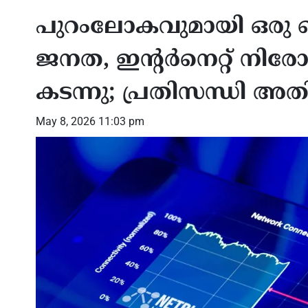
പുറംലോകവുമായി ഒരു 
ജനത, ഇന്റർനെറ്റ് നിരോ
കടന്നു; പ്രതിസന്ധി അത
May 8, 2026 11:03 pm