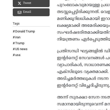
Tweet
പുറംലോകവുമായുള്ള പ്
തടസ്സപ്പെട്ടിരിക്കുന്നത്
Email
മണിക്കൂറിലധികമായി ഇറാന
Tags
ലക്ഷ്യമാക്കി അമേരിക്ക
Donald Trump
സംഘർഷഭരിതമാക്കിയതിന് 
iran
നിയന്ത്രണം ഏർപ്പെടുത്തിയ
Trump
US news
പ്രതിസന്ധി ഘട്ടങ്ങളിൽ
usa
ഇന്റർനെറ്റ് സേവനങ്ങൾ പരി
വ്യാപാരികൾ, സാധാരണക്കാർ
എക്സിലൂടെ വ്യക്തമാക്കി.
അടിച്ചമർത്തലുകൾ നടന്
ഇന്റർനെറ്റ് വിച്ഛേദിച്ചിരുന്നു.
അന്ന് സുരക്ഷാ സേന നടത്
സമാനമായിരുന്നുവെന്ന് മ