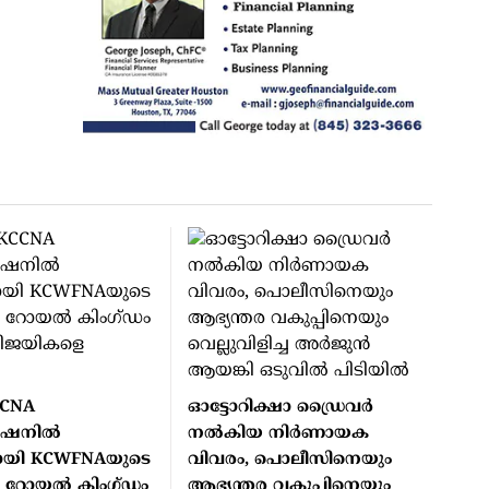
CCNA
ഓട്ടോറിക്ഷാ ഡ്രൈവർ
ഷനിൽ
നൽകിയ നിർണായക
ി KCWFNAയുടെ
വിവരം, പൊലീസിനെയും
യ റോയൽ കിംഗ്ഡം
ആഭ്യന്തര വകുപ്പിനെയും