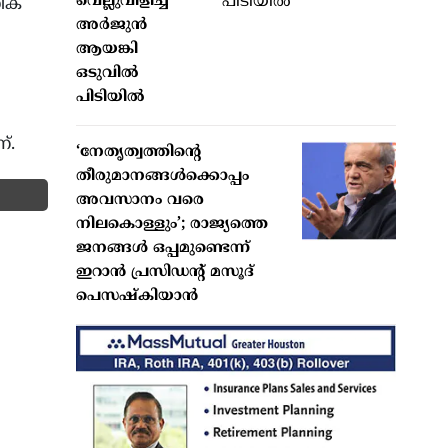
വെല്ലുവിളിച്ച
നിക
അർജുൻ
ആയങ്കി
ഒടുവിൽ
പിടിയിൽ
്.
‘നേതൃത്വത്തിന്റെ
തീരുമാനങ്ങൾക്കൊപ്പം
അവസാനം വരെ
നിലകൊള്ളും’; രാജ്യത്തെ
ജനങ്ങൾ ഒപ്പമുണ്ടെന്ന്
ഇറാൻ പ്രസിഡന്റ് മസൂദ്
പെസഷ്കിയാൻ