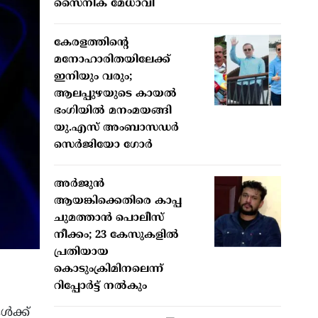
സൈനിക മേധാവി
കേരളത്തിന്റെ
മനോഹാരിതയിലേക്ക്
ഇനിയും വരും;
ആലപ്പുഴയുടെ കായൽ
ഭംഗിയിൽ മനംമയങ്ങി
യു.എസ് അംബാസഡർ
സെർജിയോ ഗോർ
അർജുൻ
ആയങ്കിക്കെതിരെ കാപ്പ
ചുമത്താൻ പൊലീസ്
നീക്കം; 23 കേസുകളിൽ
പ്രതിയായ
കൊടുംക്രിമിനലെന്ന്
റിപ്പോർട്ട് നൽകും
ൾക്ക്