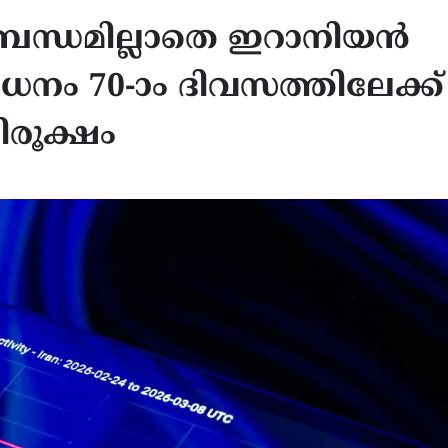
ബന്ധമില്ലാതെ ഇറാനിയൻ
ധനം 70-ാം ദിവസത്തിലേക്ക്
ിരൂക്ഷം