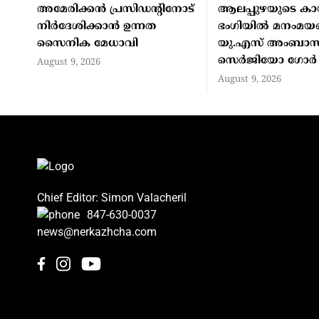
അമേരിക്കൻ പ്രസിഡന്റിനോട്
ആലപ്പുഴയുടെ ക
നിർദേശിക്കാൻ ഉന്നത
ഭംഗിയിൽ മനംമയങ
സൈനിക മേധാവി
യു.എസ് അംബാ
സെർജിയോ ഗോർ
August 9, 2026
August 9, 2026
Chief Editor: Simon Valacheril
847-630-0037
news@nerkazhcha.com