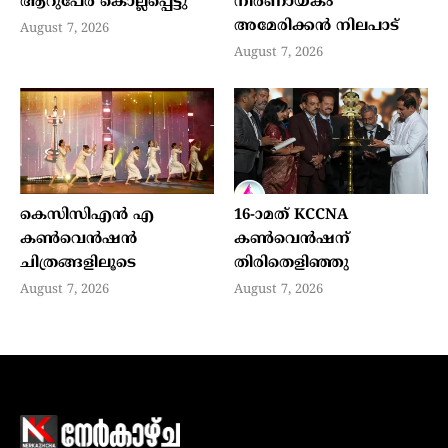
ആറുപേര്‍ കൊല്ലപ്പെട്ടു
നിര്‍ണായകം
അമേരിക്കന്‍ നിലപാട്
August 7, 2026
August 7, 2026
കെസിസിഎൻ എ
16-ാമത് KCCNA
കൺവെൻഷൻ
കൺവെൻഷന്
ചിത്രങ്ങളിലൂടെ
തിരിതെളിഞ്ഞു
August 7, 2026
August 7, 2026