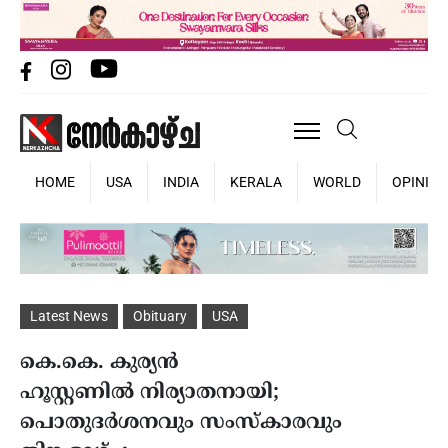
HOME
USA
INDIA
KERALA
WORLD
OPINIO
Latest News
Obituary
USA
കെ.കെ. കുര്യൻ
ഹൂസ്റ്റണിൽ നിര്യാതനായി;
പൊതുദർശനവും സംസ്കാരവും