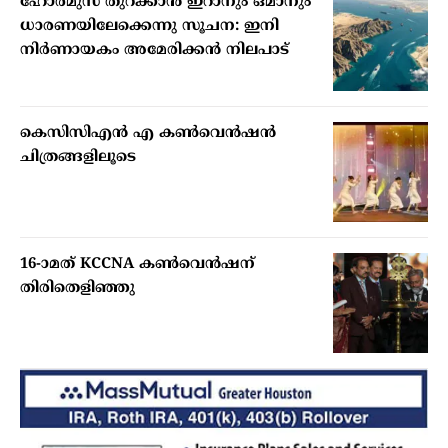
ഹോര്‍മുസ് തുറക്കാന്‍ ഇറാനും ഒമാനും
ധാരണയിലേക്കെന്നു സൂചന: ഇനി
നിര്‍ണായകം അമേരിക്കന്‍ നിലപാട്
കെസിസിഎൻ എ കൺവെൻഷൻ
ചിത്രങ്ങളിലൂടെ
16-ാമത് KCCNA കൺവെൻഷന്
തിരിതെളിഞ്ഞു