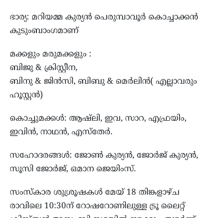
ഭാര്യ: മറിയമ്മ കുര്യൻ പെരുമ്പാവൂർ കൊച്ചാക്കൻ
കുടുംബാംഗമാണ്
മക്കളും മരുമക്കളും :
ബിജു & ക്രിസ്റ്റീന,
ബിനു & ജിൻസി, ബിബു & മെർലിൻ( എല്ലാവരും
ഹൂസ്റ്റൻ)
കൊച്ചുമക്കൾ: ആഷ്‌ലി, ഇവ, സാറ, എഫ്രയിം,
ഇവിൻ, നാഥൻ, എസ്തേർ.
സഹോദരങ്ങൾ: ജോൺ കുര്യൻ, ജോർജ് കുര്യൻ,
സൂസി ജോർജ്, ഒമാന ജെയിംസ്.
സംസ്കാര ശുശ്രൂഷകൾ മേയ് 18 തിങ്കളാഴ്ച
രാവിലെ 10:30ന് റോഷറോണിലുള്ള ട്രൂ ലൈറ്റ്