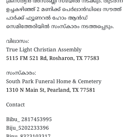
ക്രിസ്ത്യൻ അസംബ്ലി സഭയിൽ നടക്കും. തുടർന്ന്
ഉച്ചകഴിഞ്ഞ് 2 മണിക്ക് പെർലാൻഡിലെ സൗത്ത്
പാർക്ക് ഫ്യൂണറൽ ഹോം ആൻഡ്
സെമിത്തേരിയിൽ സംസ്കാരം നടത്തപ്പെടും.
വിലാസം:
True Light Christian Assembly
5115 FM 521 Rd, Rosharon, TX 77583
സംസ്കാരം:
South Park Funeral Home & Cemetery
1310 N Main St, Pearland, TX 77581
Contact
Bibu_ 2817453995
Biju_5202233396
Binu_8323103317