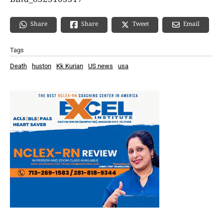
Share
Email
Share
Tweet
Tags
Death
huston
Kk Kurian
US news
usa