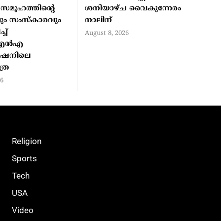
 സമൂഹത്തിന്റെ
ശനിയാഴ്ച വൈകുന്നേരം
വും സംസ്‌കാരവും
നാലിന്
്ച്
August 8, 2026
എന്‍എ
്‍ഷനിലെ
്ര
26
Religion
Sports
Tech
USA
Video