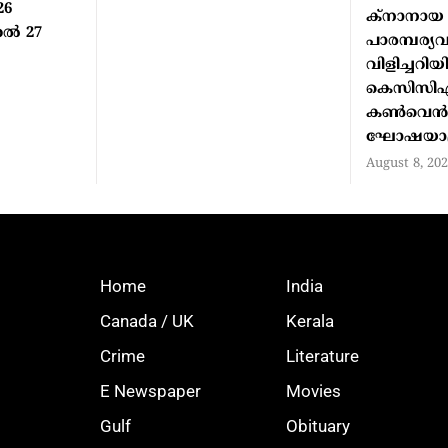
26
ക്‌നാനായ
ല്‍ 27
പാരമ്പര്യ
വിളിച്ചറിയിച
കെസിസി
കണ്‍വെന
ഘോഷയാത
August 8, 20
Home
India
Canada / UK
Kerala
Crime
Literature
E Newspaper
Movies
Gulf
Obituary