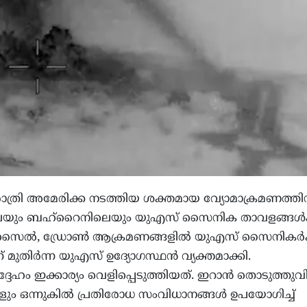
ാത്രി അമേരിക്ക നടത്തിയ ശക്തമായ വ്യോമാക്രമണത്തി
റിലെയും ബഹ്‌റൈനിലെയും യുഎസ് സൈനിക താവളങ്ങൾക
മിസൈൽ, ഡ്രോൺ ആക്രമണങ്ങളിൽ യുഎസ് സൈനികർക്
െന്ന് മുതിർന്ന യുഎസ് ഉദ്യോഗസ്ഥൻ വ്യക്തമാക്കി.
ം ഇക്കാര്യം വെളിപ്പെടുത്തിയത്. ഇറാൻ തൊടുത്തുവിട
ം ഒന്നുകിൽ പ്രതിരോധ സംവിധാനങ്ങൾ ഉപയോഗിച്ച്