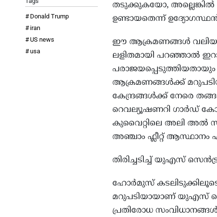
Tags
തടുക്കുകയോ, അല്ലെങ്കി
Donald Trump
ഉണ്ടായതെന്ന് ഉദ്യോഗസ്ഥ
iran
US news
ഈ ആക്രമണങ്ങൾ വലിയ നാശനഷ
usa
ലളിതമായി പറഞ്ഞാൽ ഇറാന്
പരാജയപ്പെടുത്തിയതായും അ
ആക്രമണങ്ങൾക്ക് മറുപട
കേന്ദ്രങ്ങൾക്ക് നേരെ ത
റെവല്യൂഷണറി ഗാർഡ് കോർപ
കുവൈറ്റിലെ അലി അൽ 
അഞ്ചാം ഫ്ലീറ്റ് ആസ്ഥാനം എ
തിരിച്ചടിച്ച് യുഎസ് സെൻ
ഹോർമുസ് കടലിടുക്കിലൂടെ 
മറുപടിയായാണ് യുഎസ് സൈ
പ്രതിരോധ സംവിധാനങ്ങൾ,