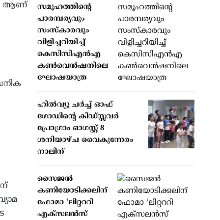
യോ ആണ്
സമൂഹത്തിന്റെ
പാരമ്പര്യവും
സംസ്‌കാരവും
വിളിച്ചറിയിച്ച്
കെസിസിഎന്‍എ
കണ്‍വെന്‍ഷനിലെ
ഘോഷയാത്ര
സൈനിക
ഹില്‍വ്യൂ ചര്‍ച്ച് ഓഫ്
ഗോഡിന്റെ കിഡ്സ്സവര്‍
പ്രോഗ്രാം ഓഗസ്റ്റ് 8
ശനിയാഴ്ച വൈകുന്നേരം
നാലിന്
സൈജന്‍
ന്
കണിയോടിക്കലിന്
്യോമ
ഫോമാ ‘ലിറ്റററി
െ
എക്‌സലന്‍സ്