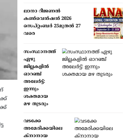
ലാനാ റീജണല്‍
കണ്‍വെന്‍ഷന്‍ 2026
സെപ്റ്റംബര്‍ 25മുതല്‍ 27
വരെ
സംസ്ഥാനത്ത്
ഏഴു
ജില്ലകളില്‍
ഓറഞ്ച്
അലേര്‍ട്ട്:
ഇന്നും
ന്
ശക്തമായ
്ക്
മഴ തുടരും
ക്
വടക്കേ
്ട
അമേരിക്കയിലെ
ക്‌നാനായ