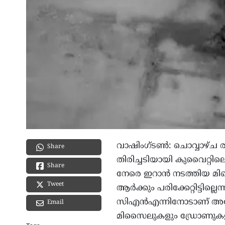
വാഷിംഗ്ടൺ: ചൊവ്വാഴ്ച ര
Share
തിരിച്ചടിയായി കുവൈറ്
Share
നേരെ ഇറാൻ നടത്തിയ 
Tweet
ആർക്കും പരിക്കേറ്റിട്ടില്ല
സിഎൻഎന്നിനോടാണ് അദ്ദേഹ
Email
മിസൈലുകളും ഡ്രോണുകളു