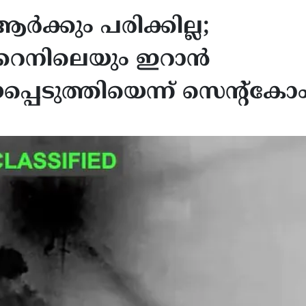
്കും പരിക്കില്ല;
റൈനിലെയും ഇറാൻ
െടുത്തിയെന്ന് സെന്റ്കോ