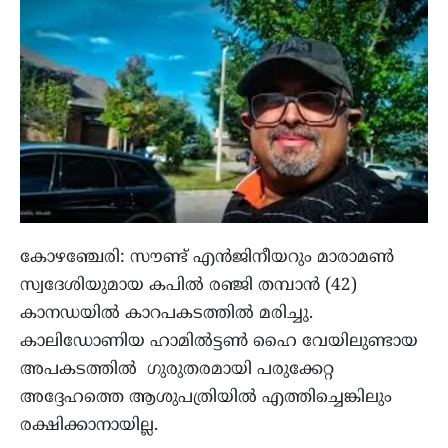
കോഴഞ്ചേരി: സൗണ്ട് എൻജിനീയറും മാരാമൺ
സ്വദേശിയുമായ കപിൽ രഞ്ജി തമ്പാൻ (42)
കാനഡയിൽ കാറപകടത്തിൽ മരിച്ചു.
കാലിഡോണിയ ഹാമിൽട്ടൺ ഹൈ വേയിലുണ്ടായ
അപകടത്തിൽ ഗുരുതരമായി പരുക്കേറ്റ
അദ്ദേഹത്തെ ആശുപത്രിയിൽ എത്തിച്ചെങ്കിലും
രക്ഷിക്കാനായില്ല.