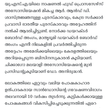
യു.എസ്.എ.യിലെ നാഷണൽ ഫുഡ് പ്രൊസസേഴ്സ്
അസോസിയേഷൻ മികച്ച ആർ. ആൻഡ് ഡി.
ശാസ്ത്രജ്ഞനുള്ള പുരസ്കാരവും, കേന്ദ്ര സർക്കാർ
പ്രവാസി ഭാരതീയ പുരസ്കാരവും അദ്ദേഹത്തിന്
നൽകി ആദരിച്ചിട്ടുണ്ട്. നോർക്ക ഡയറക്ടർ
ബോർഡ് അംഗം, മാതൃഭൂമി ഡയറക്ടർ ബോർഡ്
അംഗം എന്നീ നിലകളിൽ പ്രവർത്തിച്ചിരുന്ന
അദ്ദേഹം അമേരിക്കയിലെയും കേരളത്തിലെയും
അറിയപ്പെടുന്ന ബിസിനസുകാരൻ കൂടിയാണ്.
ചിക്കാഗോ മലയാളി അസോസിയേഷന്റെ മുൻ
പ്രസിഡന്റുകൂടിയാണ് ഡോ. അനിരുദ്ധൻ.
ലോകത്തിലെ ഏറ്റവും വലിയ പോഷകാഹാര
ഉത്പാദകരായ സാൻഡോസിന്റെ ഗവേഷണവിഭാഗം
തലവനായി 10 വർഷം തുടർന്നു. കുട്ടികൾക്കായുള്ള
പോഷകങ്ങൾ വികസിപ്പിച്ചെടുക്കുന്നതിൽ ഏറെ