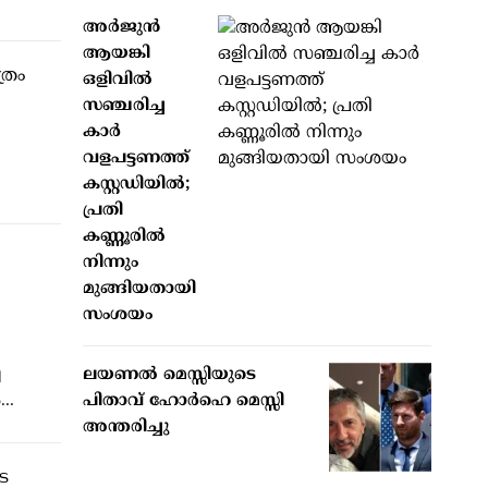
അർജുൻ
ആയങ്കി
ഒളിവിൽ
സഞ്ചരിച്ച
കാർ
വളപട്ടണത്ത്
കസ്റ്റഡിയിൽ;
പ്രതി
കണ്ണൂരിൽ
നിന്നും
മുങ്ങിയതായി
സംശയം
ലയണൽ മെസ്സിയുടെ
ി
..
പിതാവ് ഹോർഹെ മെസ്സി
അന്തരിച്ചു