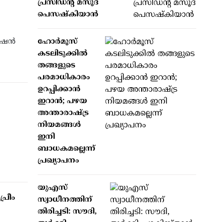
പ്രസിഡന്റ് മസൂദ്
പെസഷ്കിയാൻ
ഷന്‍
ഹോർമൂസ്
കടലിടുക്കിൽ
തങ്ങളുടെ
പരമാധികാരം
ഉറപ്പിക്കാൻ
ഇറാൻ; പഴയ
അന്താരാഷ്ട്ര
നിയമങ്ങൾ
ഇനി
ബാധകമല്ലെന്ന്
പ്രഖ്യാപനം
യുഎസ്
്രീം
സ്വാധീനത്തിന്
തിരിച്ചടി: സൗദി,