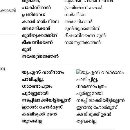
തുർക്കി,
പാകിസ്താൻ
ക്കോടതി
പ്രതിരോധ
കരാർ ഗൾഫിലെ
അമേരിക്കൻ
മുൻതൂക്കത്തിന്
ഭീഷണിയെന്ന്
മുൻ
നയതന്ത്രജ്ഞൻ
്നു
യു.എസ് വാഗ്ദാനം
പാലിച്ചില്ല,
ധാരണാപത്രം
പൂർണ്ണമായി
നടപ്പിലാക്കിയിട്ടില്ലെന്ന്
ഇറാൻ; ഹോർമൂസ്
കടലിടുക്ക് ഉടൻ
തുറക്കില്ല