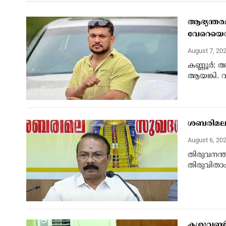
ആഭ്യന്തരമന
വേറെയെന
August 7, 20
കണ്ണൂര്‍: 
ആയങ്കി. വളര
ശബരിമല നെ
August 6, 20
തിരുവനന്ത
തിരുവിതാം
കശുവണ്ടി