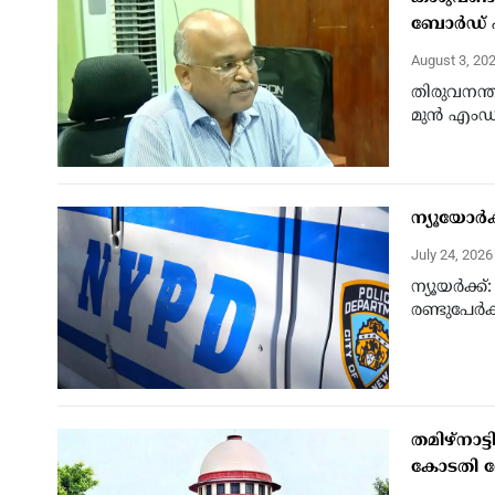
ബോര്‍ഡ് 
August 3, 20
തിരുവനന്ത
മുന്‍ എം
ന്യൂയോര്‍ക
July 24, 202
ന്യൂയര്‍ക്ക
രണ്ടുപേര്‍ക
തമിഴ്‌നാ
കോടതി സ്റ