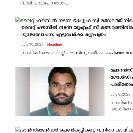
വിധി പറയും. നന്മാറ...
വൈറ്റ് ഹൗസിൽ നടന്ന യുഎഫ് സി മത്സരത്തിന
ഗൂഢാലോചന: എട്ടുപേർക്ക് കുറ്റപത്രം
July 10, 2026
Headline
വാഷിംഗ്ടൺ: വൈറ്റ് ഹൗസിനു സമീപം കഴിഞ്ഞ മാസം
ലോറന്‍സ
ഗോള്‍ഡി ബ
പാരിതോഷ
July 8, 2026
വാഷിംഗ്ട
ബ്രാറിനെ 