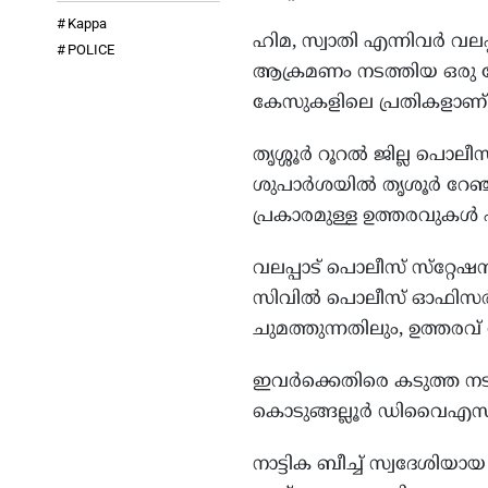
Kappa
ഹിമ, സ്വാതി എന്നിവർ വലപ
POLICE
ആക്രമണം നടത്തിയ ഒരു കേ
കേസുകളിലെ പ്രതികളാണ്
തൃശ്ശൂർ റൂറൽ ജില്ല പൊ
ശുപാർശയിൽ തൃശൂർ റേഞ്
പ്രകാരമുള്ള ഉത്തരവുകൾ പു
വലപ്പാട് പൊലീസ് സ്‌റ്റ
സിവിൽ പൊലീസ് ഓഫിസർമാ
ചുമത്തുന്നതിലും, ഉത്തരവ് 
ഇവർക്കെതിരെ കടുത്ത നട
കൊടുങ്ങല്ലൂർ ഡിവൈഎസ്പി
നാട്ടിക ബീച്ച് സ്വദേശിയാ