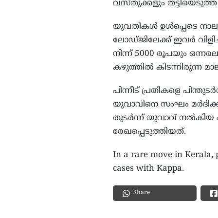
വസ്തുക്കളും തട്ടിയെടുത
യുവതികൾ ഉൾപ്പെടെ നാലു
ലോഡ്ജിലേക്ക് ഇവർ വിളിച്ച
നിന്ന് 5000 രൂപയും ഒന
കഴുത്തിൽ കിടന്നിരുന്ന മ
പിന്നീട് പ്രതികളെ പിന്
യുവാവിനെ സംഘം മർദിക്
തുടർന്ന് യുവാവ് നൽകിയ പ
രേഖപ്പെടുത്തിയത്.
In a rare move in Kerala,
cases with Kappa.
Share