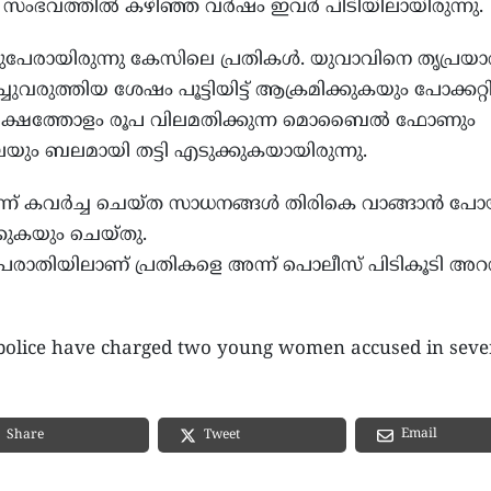
്ത സംഭവത്തിൽ കഴിഞ്ഞ വർഷം ഇവർ പിടിയിലായിരുന്നു.
പേരായിരുന്നു കേസിലെ പ്രതികൾ. യുവാവിനെ തൃപ്രയാറ
ുവരുത്തിയ ശേഷം പൂട്ടിയിട്ട് ആക്രമിക്കുകയും പോക്കറ്
്നരലക്ഷത്തോളം രൂപ വിലമതിക്കുന്ന മൊബൈൽ ഫോണും
ാലയും ബലമായി തട്ടി എടുക്കുകയായിരുന്നു.
തുടർന്ന് കവർച്ച ചെയ്ത സാധനങ്ങൾ തിരികെ വാങ്ങാൻ പ
കുകയും ചെയ്തു.
രാതിയിലാണ് പ്രതികളെ അന്ന് പൊലീസ് പിടികൂടി അറസ്റ്
 police have charged two young women accused in seve
Email
Share
Tweet