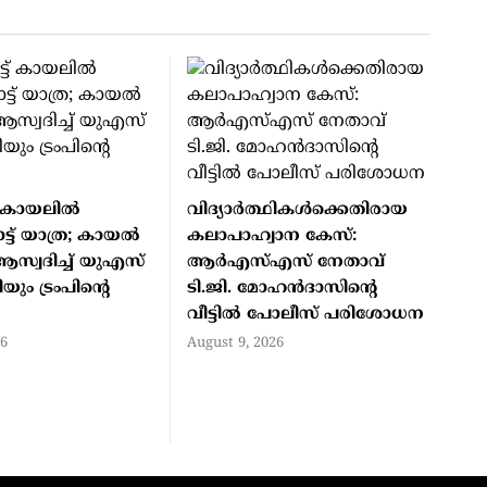
് കായലില്‍
വിദ്യാർത്ഥികൾക്കെതിരായ
് യാത്ര; കായല്‍
കലാപാഹ്വാന കേസ്:
 ആസ്വദിച്ച് യുഎസ്
ആർഎസ്എസ് നേതാവ്
ം ട്രംപിന്‍റെ
ടി.ജി. മോഹൻദാസിന്റെ
വീട്ടിൽ പോലീസ് പരിശോധന
26
August 9, 2026