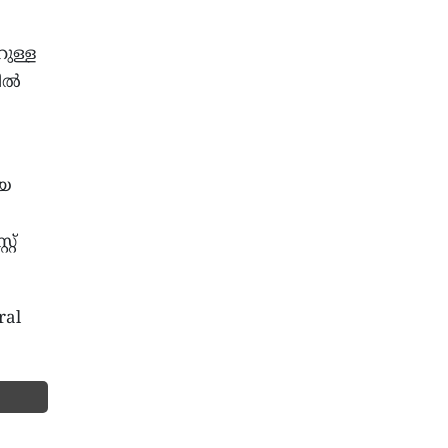
ുള്ള
റിൽ
ോയ
റ്
ral