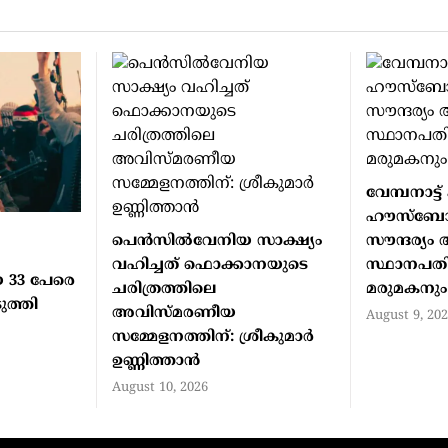
വേമ്പനാട്ട
ഹൗസ്ബോട്ട
പെൻസിൽവേനിയ സാക്ഷ്യം
സൗന്ദര്യം
വഹിച്ചത് ഫൊക്കാനയുടെ
സ്ഥാനപതിയു
യ 33 പേരെ
ചരിത്രത്തിലെ
മരുമകനും
ുത്തി
അവിസ്മരണീയ
August 9, 20
സമ്മേളനത്തിന്: ശ്രീകുമാർ
ഉണ്ണിത്താൻ
August 10, 2026