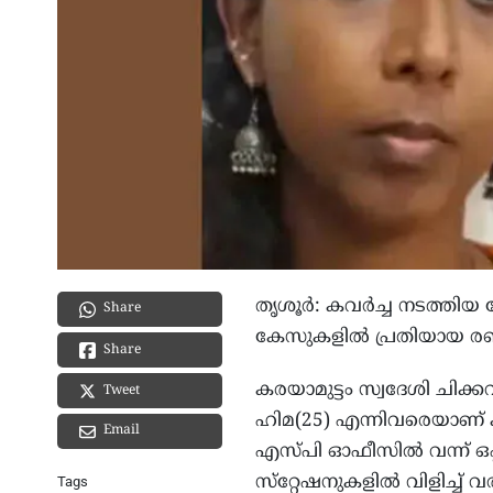
തൃശൂർ: കവർച്ച നടത്തിയ 
Share
കേസുകളിൽ പ്രതിയായ രണ്
Share
കരയാമുട്ടം സ്വദേശി ചിക്ക
Tweet
ഹിമ(25) എന്നിവരെയാണ് ക
Email
എസ്പി ഓഫീസിൽ വന്ന് ഒപ്പ
സ്‌റ്റേഷനുകളിൽ വിളിച്ച് വ
Tags