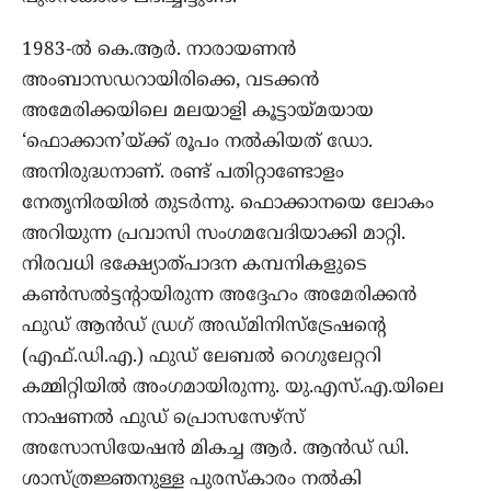
1983-ൽ കെ.ആർ. നാരായണൻ
അംബാസഡറായിരിക്കെ, വടക്കൻ
അമേരിക്കയിലെ മലയാളി കൂട്ടായ്‌മയായ
‘ഫൊക്കാന’യ്ക്ക് രൂപം നൽകിയത് ഡോ.
അനിരുദ്ധനാണ്. രണ്ട് പതിറ്റാണ്ടോളം
നേതൃനിരയിൽ തുടർന്നു. ഫൊക്കാനയെ ലോകം
അറിയുന്ന പ്രവാസി സംഗമവേദിയാക്കി മാറ്റി.
നിരവധി ഭക്ഷ്യോത്പാദന കമ്പനികളുടെ
കൺസൽട്ടന്റായിരുന്ന അദ്ദേഹം അമേരിക്കൻ
ഫുഡ് ആൻഡ് ഡ്രഗ് അഡ്‌മിനിസ്ട്രേഷന്റെ
(എഫ്.ഡി.എ.) ഫുഡ് ലേബൽ റെഗുലേറ്ററി
കമ്മിറ്റിയിൽ അംഗമായിരുന്നു. യു.എസ്.എ.യിലെ
നാഷണൽ ഫുഡ് പ്രൊസസേഴ്‌സ്
അസോസിയേഷൻ മികച്ച ആർ. ആൻഡ് ഡി.
ശാസ്ത്രജ്ഞനുള്ള പുരസ്‌കാരം നൽകി