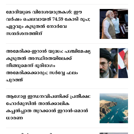
മോദിയുടെ വിദേശയാത്രകൾ: ഈ
വർഷം ചെലവായത് 74.59 കോടി രൂപ;
ഏറ്റവും കൂടുതൽ നോർവേ
സന്ദർശനത്തിന്
അമേരിക്ക-ഇറാൻ യുദ്ധം: പശ്ചിമേഷ്യ
കൂടുതൽ അസ്ഥിരതയിലേക്ക്
നീങ്ങുമെന്ന് ഭൂരിഭാഗം
അമേരിക്കക്കാരും; സർവ്വേ ഫലം
പുറത്ത്
ആഗോള ഇന്ധനവിപണിക്ക് പ്രതീക്ഷ:
ഹോർമുസിൽ താൽക്കാലിക
കപ്പൽപ്പാത തുറക്കാൻ ഇറാൻ-ഒമാൻ
ധാരണ